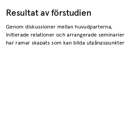
Resultat av förstudien
Genom diskussioner mellan huvudparterna,
initierade relationer och arrangerade seminarier
har ramar skapats som kan bilda utgångspunkter
för vidare arbete med ansökan om huvudprojekt.
Centrala frågor har varit vilka övergripande
angreppssätt och enskilda teman som är aktuella
i ett huvudprojekt. En viktig uppgift har också
varit att hitta perspektiv som förmår göra ämnet
skogshistoria intressant för en bred målgrupp.
Målsättningen har varit att skogshistorisk
forskning och kunskapsbyggande kring
skogshistoria bör upplevas som samhällsrelevant,
möjlig att relatera till och ta till sig samt kunna
fungera som faktor för regional utveckling och