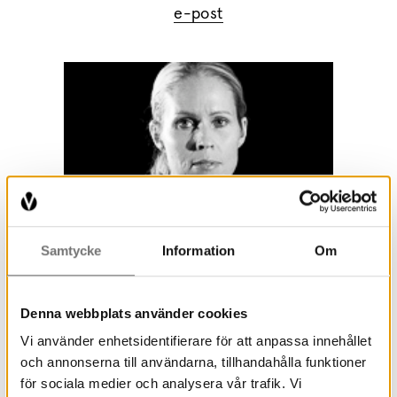
e-post
Samtycke
Information
Om
Madeleine Andersson
Lokalvård
Denna webbplats använder cookies
054-701 19 68
e-post
Vi använder enhetsidentifierare för att anpassa innehållet
och annonserna till användarna, tillhandahålla funktioner
för sociala medier och analysera vår trafik. Vi