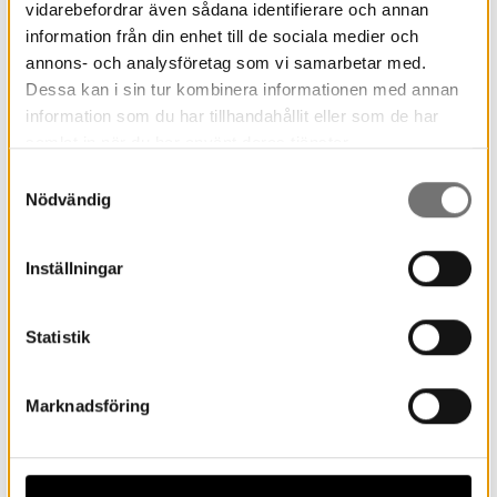
vidarebefordrar även sådana identifierare och annan
information från din enhet till de sociala medier och
annons- och analysföretag som vi samarbetar med.
Dessa kan i sin tur kombinera informationen med annan
information som du har tillhandahållit eller som de har
samlat in när du har använt deras tjänster.
Samtyckesval
Nödvändig
Anna Froriep-Jensen
Inställningar
Värd
054 – 701 19 29
Statistik
e-post
Marknadsföring
Utställningar & pedagogik