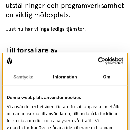
utställningar och programverksamhet
en viktig mötesplats.
Just nu har vi inga lediga tjänster.
Till försäljare av
annonser/rekryteringstjänster
Värmlands Museum har tagit beslut var vi vill
Samtycke
Information
Om
synas med våra platsannonser. Vi är därför inte
intresserade av att köpa annonsplats eller
tjänster för en pågående rekrytering och ber er
Denna webbplats använder cookies
därför att inte kontakta oss med sådana
Vi använder enhetsidentifierare för att anpassa innehållet
erbjudanden.
och annonserna till användarna, tillhandahålla funktioner
för sociala medier och analysera vår trafik. Vi
vidarebefordrar även sådana identifierare och annan