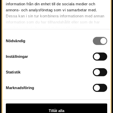
information från din enhet till de sociala medier och
annons- och analysföretag som vi samarbetar med.
Kontakt
Dessa kan i sin tur kombinera informationen med annan
information som du har tillhandahållit eller som de har
Press
samlat in när du har använt deras tjänster.
Samtyckesval
Kontakt
Nödvändig
Kulturmiljö
Stöd Värmlands Museum
Inställningar
Värmlands Museiförening
Statistik
Prenumerera på nyhetsbrev
Prenumerera på lärarbrev
Marknadsföring
Om Museet
Tillåt alla
Nyheter