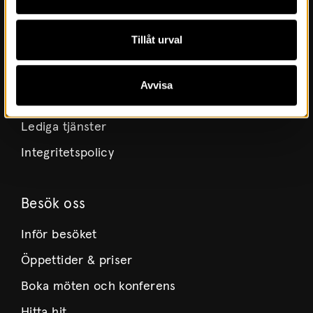
Museets historia
Tillåt urval
Verksamhetsberättelser
Årsböcker
Avvisa
Styrelse
Lediga tjänster
Integritetspolicy
Besök oss
Inför besöket
Öppettider & priser
Boka möten och konferens
Hitta hit