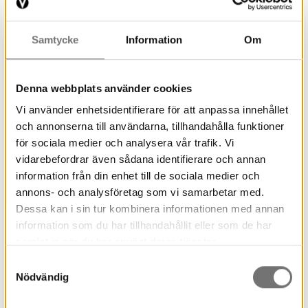
Läs mer
Samtycke
Information
Om
Streaming & digitala möten
Denna webbplats använder cookies
Museets hörsal passar utmärkt om ni vill
Vi använder enhetsidentifierare för att anpassa innehållet
och annonserna till användarna, tillhandahålla funktioner
livesända er konferens eller föreläsning. Vi har
för sociala medier och analysera vår trafik. Vi
alla möjligheter att anpassa lokalen efter era
vidarebefordrar även sådana identifierare och annan
behov och hjälper er gärna med det tekniska. I
information från din enhet till de sociala medier och
våra konferenslokaler finns goda möjligheter till
annons- och analysföretag som vi samarbetar med.
digitala möten när ni vill komma ifrån kontoret en
Dessa kan i sin tur kombinera informationen med annan
stund och få ett miljöombyte. Hör av er så hittar
information som du har tillhandahållit eller som de har
vi en lösning!
samlat in när du har använt deras tjänster.
Samtyckesval
Nödvändig
Öppna ytor