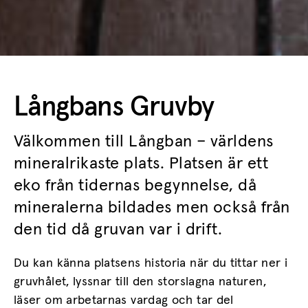
Långbans Gruvby
Välkommen till Långban – världens
mineralrikaste plats. Platsen
är ett
eko från
tidernas begynnelse,
då
mineralerna bildades men också
från
den tid
då
gruvan var i drift
.
Du kan känna
platsens
histori
a
när
du tittar ner i
gruvhålet, lyssnar till den storslagna naturen
,
läser om arbetarnas vardag och
tar del