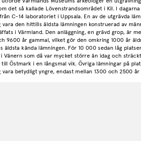
r utförde Värmlands Museums arkeologer en utgrävning
om det så kallade Lövenstrandsområdet i Kil. I dagarn
från C-14 laboratoriet i Uppsala. En av de utgrävda lä
g vara den hittills äldsta lämningen konstruerad av män
ffats i Värmland. Den anläggning, en grävd grop, är me
ch 9600 år gammal, vilket gör den omkring 1000 år äld
lls äldsta kända lämningen. För 10 000 sedan låg platse
i Vänern som då var mycket större än idag och sträckt
till Östmark i en långsmal vik. Övriga lämningar på pla
g vara betydligt yngre, endast mellan 1300 och 2500 år