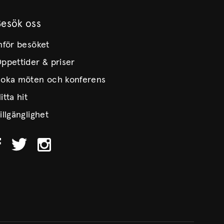
Besök oss
nför besöket
ppettider & priser
oka möten och konferens
itta hit
illgänglighet