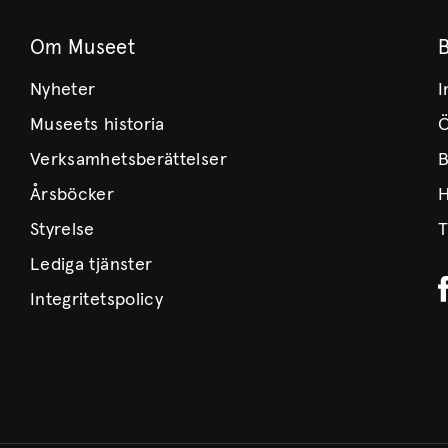
Om Museet
Nyheter
I
Museets historia
Ö
Verksamhetsberättelser
B
Årsböcker
H
Styrelse
T
Lediga tjänster
Integritetspolicy