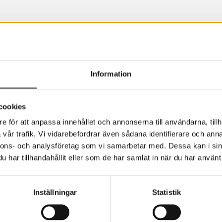
gen acceptera
kakor för marknadsföring
för att
Information
innehåll.
cookies
e för att anpassa innehållet och annonserna till användarna, tillh
vår trafik. Vi vidarebefordrar även sådana identifierare och anna
nnons- och analysföretag som vi samarbetar med. Dessa kan i sin
har tillhandahållit eller som de har samlat in när du har använt 
Inställningar
Statistik