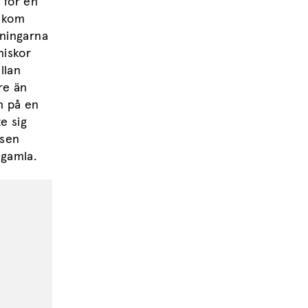
 för en
a kom
mningarna
niskor
llan
re än
n på en
e sig
tsen
 gamla.