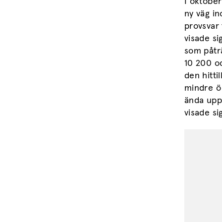
I oktobe
ny väg in
provsvar 
visade si
som påträ
10 200 o
den hitti
mindre ö 
ända upp 
visade si