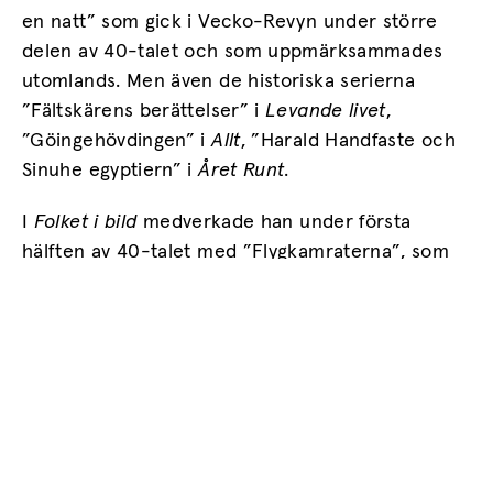
en natt” som gick i Vecko-Revyn under större
delen av 40-talet och som uppmärksammades
utomlands. Men även de historiska serierna
”Fältskärens berättelser” i
Levande livet
,
”Göingehövdingen” i
Allt
, ”Harald Handfaste och
Sinuhe egyptiern” i
Året Runt
.
I
Folket i bild
medverkade han under första
hälften av 40-talet med ”Flygkamraterna”, som
var hans första serie, med en mängd
illustrationer.
Bovil gjorde också egna serieexperiment, som
var mycket avancerade för sin tid; han
laborerade med en friare sid- och
bildkomposition som först ett decennium senare
växte fram i USA och Frankrike. Ett bra exempel