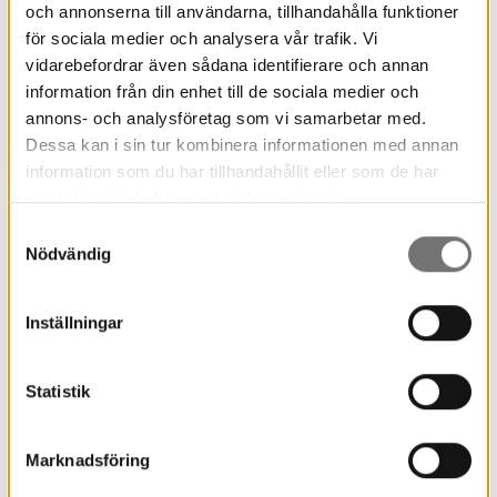
och annonserna till användarna, tillhandahålla funktioner
En arkeologisk slutundersökning innebär att hela
för sociala medier och analysera vår trafik. Vi
fornlämningen kommer att undersökas och
vidarebefordrar även sådana identifierare och annan
dokumenteras. En större yta kommer banas av
information från din enhet till de sociala medier och
med grävmaskin så lämningar efter gården
annons- och analysföretag som vi samarbetar med.
kommer troligtvis att synas tydligt. Lämningarna
Dessa kan i sin tur kombinera informationen med annan
undersöks sedan med arkeologisk metod. Efter
information som du har tillhandahållit eller som de har
undersökningen kommer fornlämningen vara
samlat in när du har använt deras tjänster.
bortgrävd och det som kommer finnas kvar är
Samtyckesval
fynd, dokumentation och rapport.
Nödvändig
Inställningar
Livesändning från utgrävningen
Måndag 14 juni kl 13.00 sänder museet live ifrån
Statistik
utgrävningen tillsammans med arkeologerna.
Marknadsföring
Här hittar du mer information om livesändningen
.