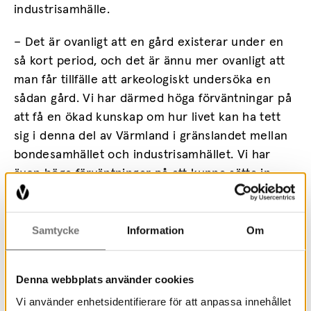
industrisamhälle.
– Det är ovanligt att en gård existerar under en
så kort period, och det är ännu mer ovanligt att
man får tillfälle att arkeologiskt undersöka en
sådan gård. Vi har därmed höga förväntningar på
att få en ökad kunskap om hur livet kan ha tett
sig i denna del av Värmland i gränslandet mellan
bondesamhället och industrisamhället. Vi har
även höga förväntningar på att kunna sätta in
gården i dess sammanhang och utreda dess
relation till exempelvis Torsby bruk, som
etableras på slutet av 1600-talet. Vi hoppas även
Samtycke
Information
Om
att fyndmaterialet ska kunna ge oss en inblick i
hur människorna på gården levde, säger Johan
Denna webbplats använder cookies
Richardson.
Vi använder enhetsidentifierare för att anpassa innehållet