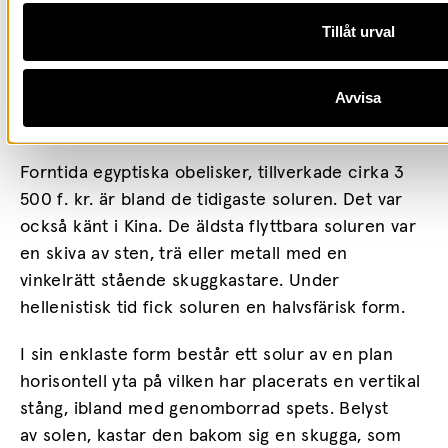
Solur
Tillåt urval
Soluret är sannolikt det äldsta av
alla astronomiska instrument. Den mäter tid
Avvisa
utifrån hur solen förflyttar sig under dagen.
Konsten att tillverka solvisare kallas gnomonik.
Forntida egyptiska obelisker, tillverkade cirka 3
500 f. kr. är bland de tidigaste soluren. Det var
också känt i Kina. De äldsta flyttbara soluren var
en skiva av sten, trä eller metall med en
vinkelrätt stående skuggkastare. Under
hellenistisk tid fick soluren en halvsfärisk form.
I sin enklaste form består ett solur av en plan
horisontell yta på vilken har placerats en vertikal
stång, ibland med genomborrad spets. Belyst
av solen, kastar den bakom sig en skugga, som