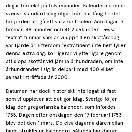
dagar fördelat på tolv månader. Kalendern som är
svensk standard idag utgår från hur lång tid det
tar jorden att gå ett varv runt solen: 365 dagar, 5
timmar, 48 minuter och 45,2 sekunder. Dessa
”extra” timmar samlar vi upp till en skottårsdag
var fjärde år. Eftersom ”extratiden” inte helt fyller
denna extra dag, korrigerar vi ytterligare genom
att slopa skottår vid jämna århundraden, om inte
århundrandet i sig är delbart med 400 vilket
senast inträffade år 2000.
Datumen har dock historiskt inte legat så fast
som vi upplever att det gör idag. Sverige följer
idag den gregorianska kalender, som infördes
1753. Dagen efter onsdagen den 17 februari 1753
blev det den 1 mars. De elva dagarna däremellan
hade strukits ur kalendern, sålunda har datum