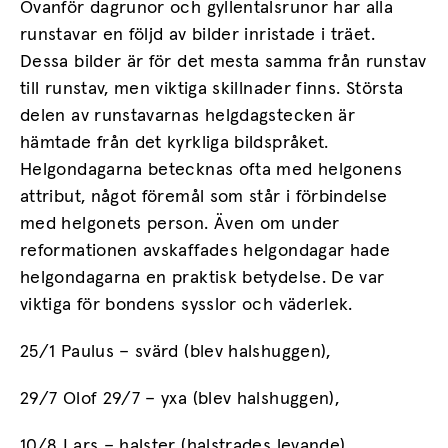
Ovanför dagrunor och gyllentalsrunor har alla
runstavar en följd av bilder inristade i träet.
Dessa bilder är för det mesta samma från runstav
till runstav, men viktiga skillnader finns. Största
delen av runstavarnas helgdagstecken är
hämtade från det kyrkliga bildspråket.
Helgondagarna betecknas ofta med helgonens
attribut, något föremål som står i förbindelse
med helgonets person. Även om under
reformationen avskaffades helgondagar hade
helgondagarna en praktisk betydelse. De var
viktiga för bondens sysslor och väderlek.
25/1 Paulus – svärd (blev halshuggen),
29/7 Olof 29/7 – yxa (blev halshuggen),
10/8 Lars – halster (halstrades levande),