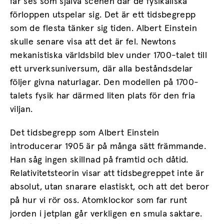
får ses som själva scenen där de fysikaliska
förloppen utspelar sig. Det är ett tidsbegrepp
som de flesta tänker sig tiden. Albert Einstein
skulle senare visa att det är fel. Newtons
mekanistiska världsbild blev under 1700-talet till
ett urverksuniversum, där alla beståndsdelar
följer givna naturlagar. Den modellen på 1700-
talets fysik har därmed liten plats för den fria
viljan.
Det tidsbegrepp som Albert Einstein
introducerar 1905 är på många sätt främmande.
Han såg ingen skillnad på framtid och dåtid.
Relativitetsteorin visar att tidsbegreppet inte är
absolut, utan snarare elastiskt, och att det beror
på hur vi rör oss. Atomklockor som far runt
jorden i jetplan går verkligen en smula saktare.