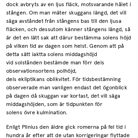
dock avbryts av en ljus fläck, motsvarande hålet i
stången. Om man mäter skuggans längd, det vill
säga avståndet från stångens bas till den ljusa
fläcken, och dessutom känner stångens längd, så
är det en lätt sak att därur bestämma solens höjd
på vilken tid av dagen som helst. Genom att på
detta sätt iaktta solens middagshöjd
vid solstånden bestämde man förr dels
observationsortens polhöjd,
dels ekliptikans oblikvitet. För tidsbestämning
observerade man vanligen endast det ögonblick
på dagen då skuggan var kortast, det vill säga
middagshöjden, som är tidpunkten för
solens övre kulmination.
Enligt Plinius den äldre gick romerna på fel tid i
hundra år efter att de utan korrigeringar flyttade