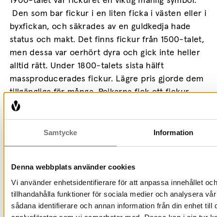
1900-talet var fickuret en viktig manlig symbol.
Den som bar fickur i en liten ficka i västen eller i
byxfickan, och säkrades av en guldkedja hade
status och makt. Det finns fickur från 1500-talet,
men dessa var oerhört dyra och gick inte heller
alltid rätt. Under 1800-talets sista hälft
massproducerades fickur. Lägre pris gjorde dem
tillgängliga för många. Pojkarna fick ett fickur
som konfirmationspresent.
Många män från resandefolket specialiserade sig
Samtycke
Information
på att laga, köpa och sälja klockor. Var man riktigt
duktig på att laga klockor kunde man ta isär
Denna webbplats använder cookies
klockan, hålla alla delarna i handen, laga, och
sätta ihop den igen – allt medan man gick längs
Vi använder enhetsidentifierare för att anpassa innehållet oc
vägen. Att klockan gick rätt eller behövde
tillhandahålla funktioner för sociala medier och analysera vår
sådana identifierare och annan information från din enhet til
justeras en mikrosekund var sådant som man