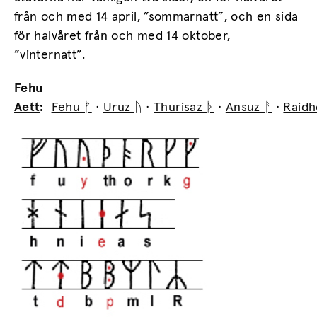
från och med 14 april, ”sommarnatt”, och en sida
för halvåret från och med 14 oktober,
”vinternatt”.
Fehu
Aett
:
Fehu ᚠ
·
Uruz ᚢ
·
Thurisaz ᚦ
·
Ansuz ᚨ
·
Raidh