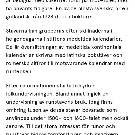
är belagda med säkerhet först på 1200-talet, men
ha använts tidigare. En av de äldsta svenska är en
gotländsk från 1328 dock i bokform.
Stavarna kan grupperas efter skillnaderna i
helgondagarna i stiftens medeltida kalendarier.
De är översättningar av medeltida kontinentala
kalendarier skrivna med latinska bokstäver och
romerska siffror till motsvarande kalendrar med
runtecken.
Efter reformationen startade kyrkan
folkundervisningen. Bland annat ingick en
undervisning av runstavens bruk. Idag finns
omkring tusen av dessa stavar bevarade som
användes under 1500- och 1600-talet men också
senare. Till det stora intresset för runor och
runstavar bidrog fornforskaren och mystikern