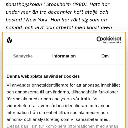
Konsthögskolan i Stockholm (1980). Hatz har
under mer än tre decennier haft ateljé och
bostad i New York. Hon har rört sig som en
nomad, och levt och arbetat med konst även i
Kina. Hatz har en varm förtrogenhet med
klassisk måleritradition, och verkar också med
sin konst i politiska och sociala engagemang. Ett
Samtycke
Information
Om
återkommande tema är Franciskus. Genom
performanceverk som utfördes i bl.a. New York,
vid Himmelska Fridens Torg i Beijing och i
Denna webbplats använder cookies
Stockholm gestaltar hon en anda av
Vi använder enhetsidentifierare för att anpassa innehållet
anspråkslöshet, radikalt mod och aktiv empati.
och annonserna till användarna, tillhandahålla funktioner
Hatz är representerad vid Moderna Museet och
för sociala medier och analysera vår trafik. Vi
Nationalmuseum. Hon lever och arbetar i
vidarebefordrar även sådana identifierare och annan
Stockholm och Sörmland.
information från din enhet till de sociala medier och
annons- och analysföretag som vi samarbetar med.
Dessa kan i sin tur kombinera informationen med annan