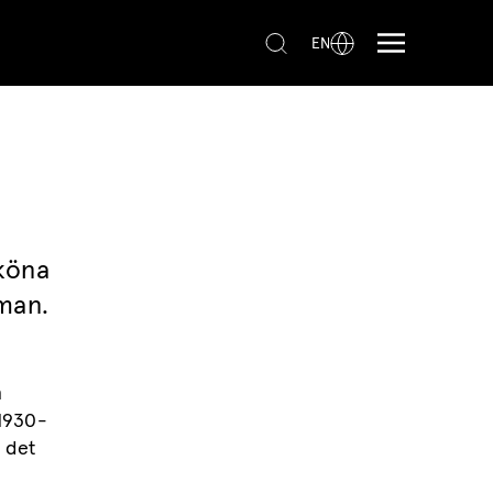
EN
köna
eman.
m
 1930-
r det