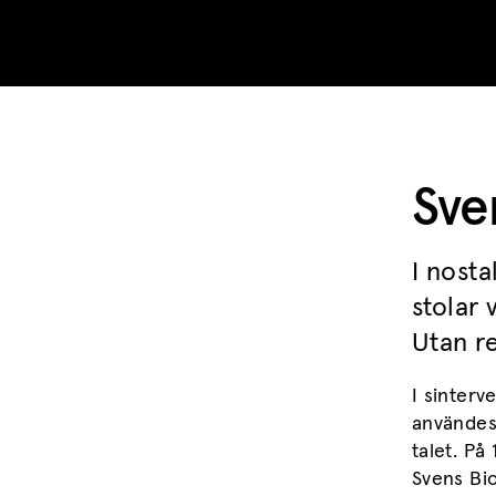
Skip to content
Sve
I nost
stolar 
Utan r
I sinterv
användes 
talet. På
Svens Bi