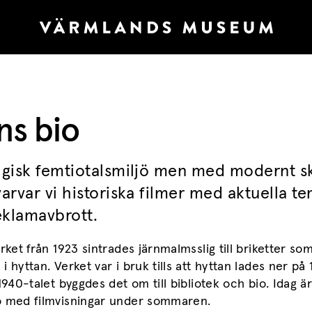
ns bio
algisk femtiotalsmiljö men med modernt s
varvar vi historiska filmer med aktuella t
eklamavbrott.
erket från 1923 sintrades järnmalmsslig till briketter so
i hyttan. Verket var i bruk tills att hyttan lades ner på
 1940-talet byggdes det om till bibliotek och bio. Idag ä
o med filmvisningar under sommaren.