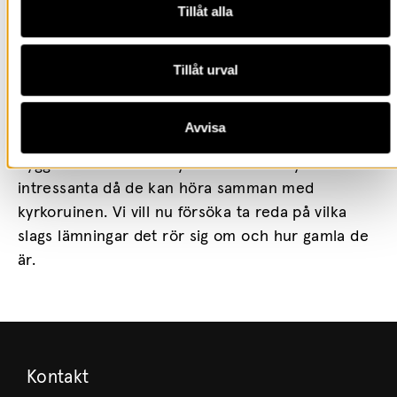
Tillåt alla
område. Ett fåtal av dem undersöktes och en
datering av hasselnötsskal från en ränna gav en
datering till 1260-1390 e Kr. Lämningarna är av
Tillåt urval
boplatskaraktär, men undersöktes aldrig på ett
sådant sätt att deras karaktär kunde fastställas
Avvisa
mer exakt. Förekomsten av eventuella
byggnadsrester intill kyrkoruinen är mycket
intressanta då de kan höra samman med
kyrkoruinen. Vi vill nu försöka ta reda på vilka
slags lämningar det rör sig om och hur gamla de
är.
Kontakt