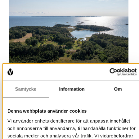
Lurö 2021.
Samtycke
Information
Om
Denna webbplats använder cookies
Vi använder enhetsidentifierare för att anpassa innehållet
Fynd visar att man bott på Lurö
och annonserna till användarna, tillhandahålla funktioner för
redan under stenåldern.
sociala medier och analysera vår trafik. Vi vidarebefordrar