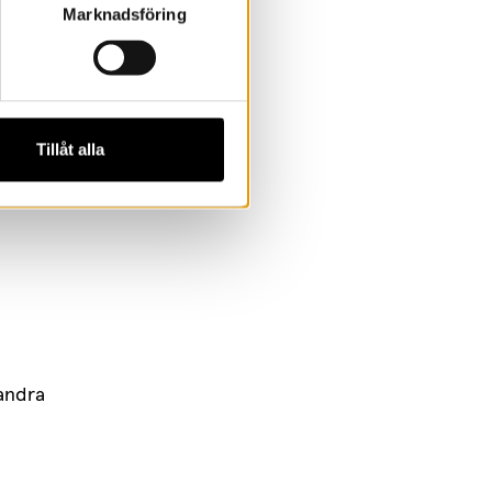
Marknadsföring
heim och
Tillåt alla
n från 2
barnet.
 andra