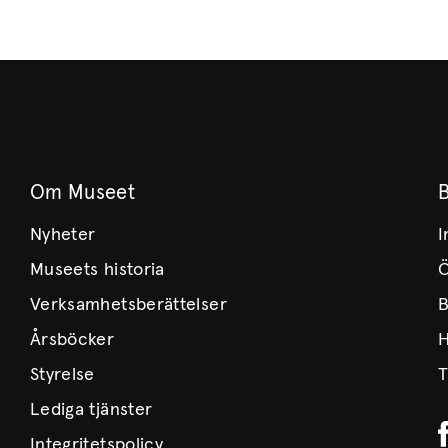
Om Museet
Nyheter
I
Museets historia
Ö
Verksamhetsberättelser
B
Årsböcker
H
Styrelse
T
Lediga tjänster
Integritetspolicy