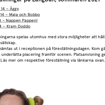
l 14 – Äggy
l 14 – Maja och Bobbo
 14 – Nappen Pappen!
l 14 – Kram Doddo
ningarna spelas utomhus med stora möjligheter att hål
 sällskap.
 hämtas ut i receptionen på föreställningsdagen. Kom g
tt underlätta placering framför scenen. Platsanvisning g
Läs mer om respektive föreställning via länkarna ovan.