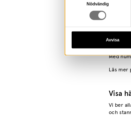
Nödvändig
Om Fi
Figurtea
Avvisa
Hugo Cat
– 8 år. D
Med humo
Läs mer
Visa h
Vi ber al
och stan