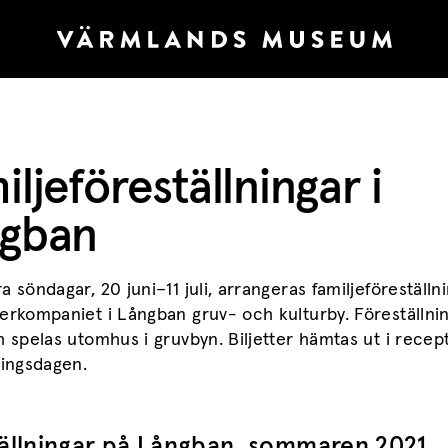
iljeföreställningar i
gban
a söndagar, 20 juni–11 juli, arrangeras familjeföreställ
erkompaniet i Långban gruv- och kulturby. Föreställni
h spelas utomhus i gruvbyn. Biljetter hämtas ut i recep
ningsdagen.
ällningar på Långban, sommaren 2021