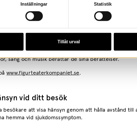
Inställningar
Statistik
gurteaterkompaniet
terkompaniet, som består av Pia Holmquist, Torill Naes
Tillåt urval
olino, producerar och turnerar med teater för små bar
e tar alltid upp enkla ämnen som är viktiga för det lilla 
r, sång och musik berättar de sina berättelser.
 på
www.figurteaterkompaniet.se
.
änsyn vid ditt besök
la besökare att visa hänsyn genom att hålla avstånd till
na hemma vid sjukdomssymptom.