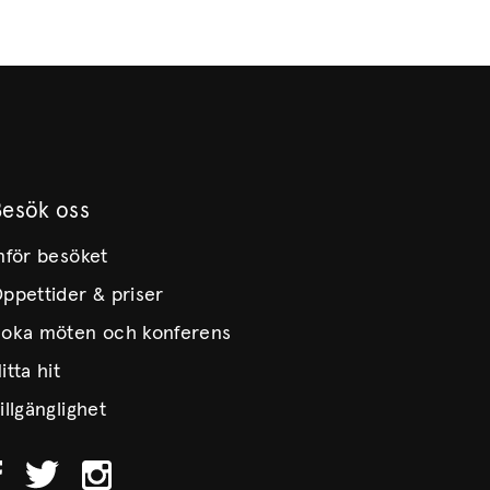
Besök oss
nför besöket
ppettider & priser
oka möten och konferens
itta hit
illgänglighet