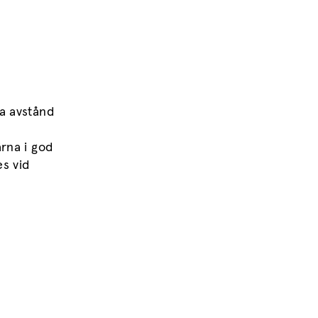
la avstånd
ärna i god
es vid