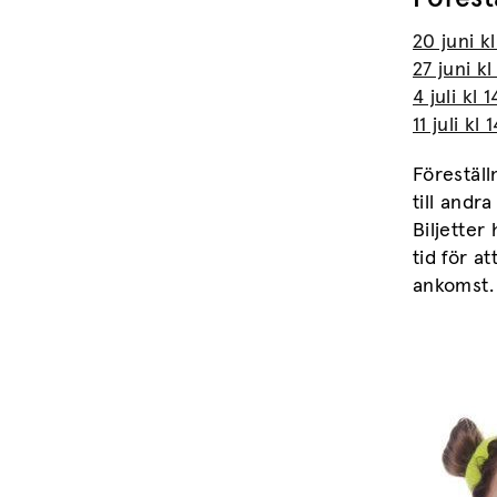
20 juni k
27 juni k
4 juli kl
11 juli k
Föreställ
till andra
Biljetter
tid för a
ankomst. 