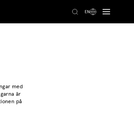
EN
ningar med
ngarna är
tionen på