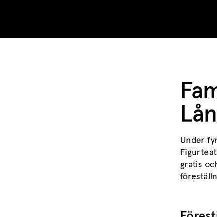
Skip to content
Fam
Lån
Under fyr
Figurteat
gratis oc
föreställ
Förest