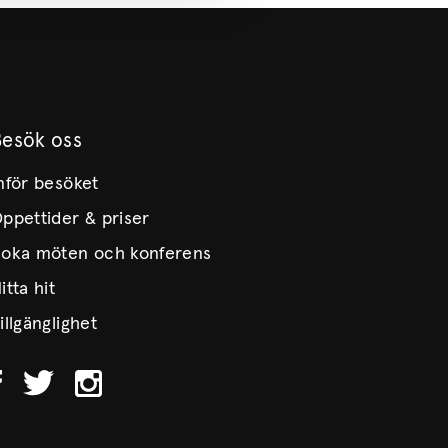
Besök oss
nför besöket
ppettider & priser
oka möten och konferens
itta hit
illgänglighet