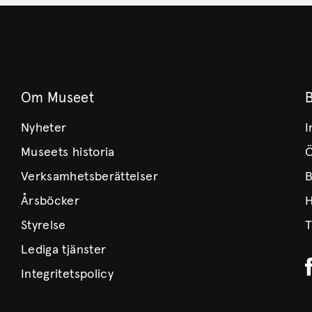
Om Museet
Nyheter
I
Museets historia
Ö
Verksamhetsberättelser
B
Årsböcker
H
Styrelse
T
Lediga tjänster
Integritetspolicy