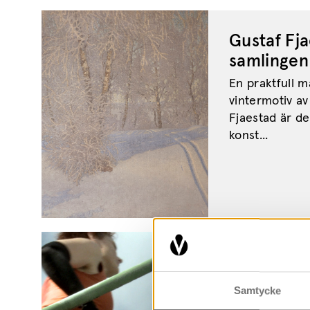
Gustaf Fja
samlingen
En praktfull 
vintermotiv a
Fjaestad är de
konst...
Premiärvi
land
Samtycke
Idag hade vi p