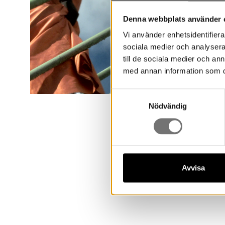
land – ett vär
Denna webbplats använder 
modern förpac
Vi använder enhetsidentifierar
sociala medier och analysera 
till de sociala medier och a
med annan information som du 
Samtyckesval
Nödvändig
Avvisa