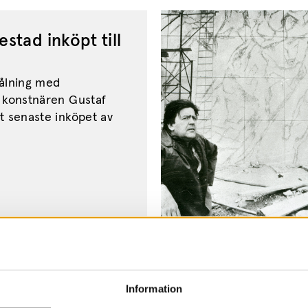
estad inköpt till
målning med
v konstnären Gustaf
t senaste inköpet av
sning av Okänt
Information
remiärvisning av Okänt