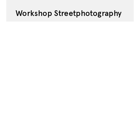
Workshop Streetphotography
Workshop Gatufotografering Sisse
Brimberg och Cotton Coulson National
Geographic fotograferna Sisse Brimberg
och Cotton Coulson...
Kontakt
Press