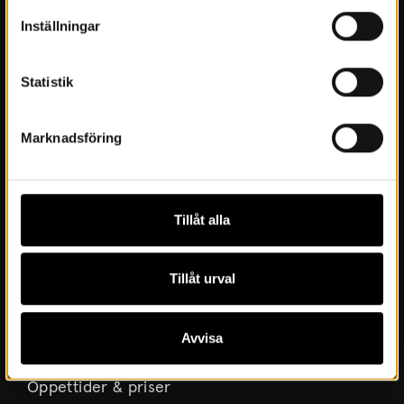
Om Museet
Inställningar
Nyheter
Statistik
Museets historia
Verksamhetsberättelser
Marknadsföring
Årsböcker
Styrelse
Lediga tjänster
Tillåt alla
Integritetspolicy
Tillåt urval
Besök oss
Avvisa
Inför besöket
Öppettider & priser