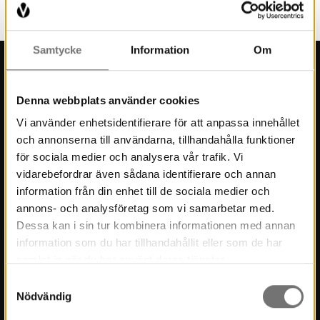
Samtycke
Information
Om
Kontakt
Denna webbplats använder cookies
Press
Vi använder enhetsidentifierare för att anpassa innehållet
och annonserna till användarna, tillhandahålla funktioner
Kontakt
för sociala medier och analysera vår trafik. Vi
Kulturmiljö
vidarebefordrar även sådana identifierare och annan
information från din enhet till de sociala medier och
Stöd Värmlands Museum
annons- och analysföretag som vi samarbetar med.
Värmlands Museiförening
Dessa kan i sin tur kombinera informationen med annan
information som du har tillhandahållit eller som de har
Prenumerera på nyhetsbrev
samlat in när du har använt deras tjänster.
Prenumerera på lärarbrev
Samtyckesval
Nödvändig