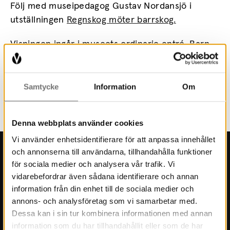
Följ med museipedagog Gustav Nordansjö i
utställningen
Regnskog möter barrskog.
Visningen ingår i museets ordinarie entré. Barn
och unga upp till 20 år går alltid gratis. Årskort
gäller.
Samtycke
Information
Om
Ingen föranmälan krävs.
Denna webbplats använder cookies
Vi använder enhetsidentifierare för att anpassa innehållet
och annonserna till användarna, tillhandahålla funktioner
Kontakt
för sociala medier och analysera vår trafik. Vi
vidarebefordrar även sådana identifierare och annan
Press
information från din enhet till de sociala medier och
annons- och analysföretag som vi samarbetar med.
Kontakt
Dessa kan i sin tur kombinera informationen med annan
Kulturmiljö
information som du har tillhandahållit eller som de har