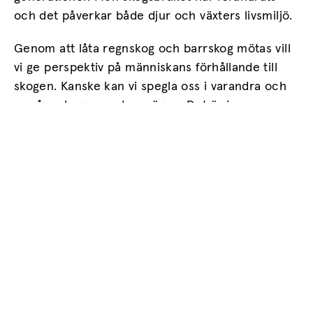
och det påverkar både djur och växters livsmiljö.
Genom att låta regnskog och barrskog mötas vill
vi ge perspektiv på människans förhållande till
skogen. Kanske kan vi spegla oss i varandra och
se våra skogar med nya ögon. Det är ju som
bekant svårt att se skogen för alla träd.
Välkommen in i skogen!