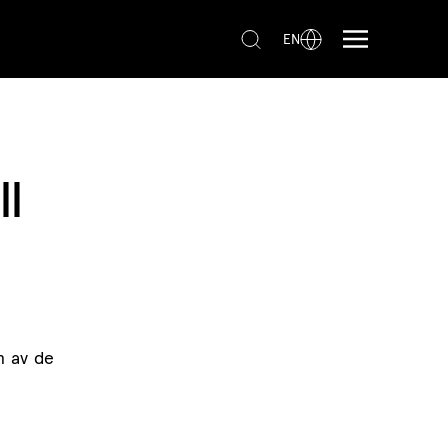
EN
ll
n av de