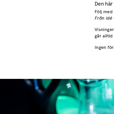
Den här
Följ med
Från idé t
Visningen
går alltid
Ingen fö