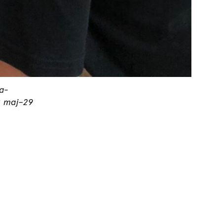
ta-
8 maj–29