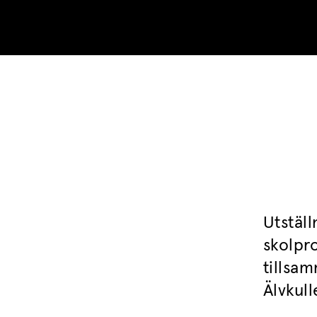
Skip to content
Utställ
skolpr
tillsa
Älvkull