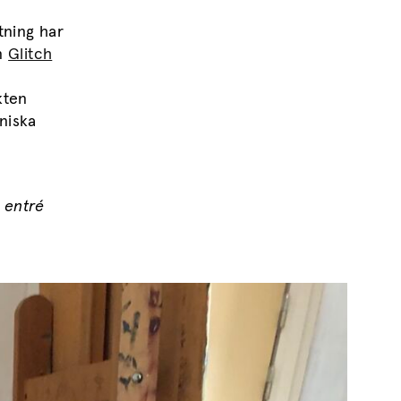
tning har
en
Glitch
kten
niska
 entré