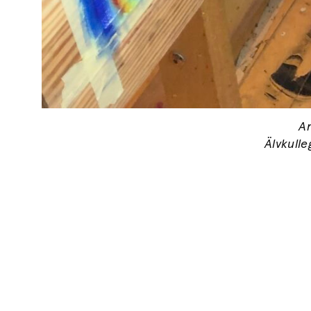
Ar
Älvkull