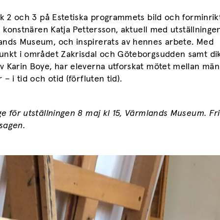
åk 2 och 3 på Estetiska programmets bild och forminrik
fa konstnären Katja Pettersson, aktuell med utställning
ands Museum, och inspirerats av hennes arbete. Med
unkt i området Zakrisdal och Göteborgsudden samt di
v Karin Boye, har eleverna utforskat mötet mellan män
– i tid och otid (förfluten tid).
e för utställningen 8 maj kl 15, Värmlands Museum. Fri
sagen.