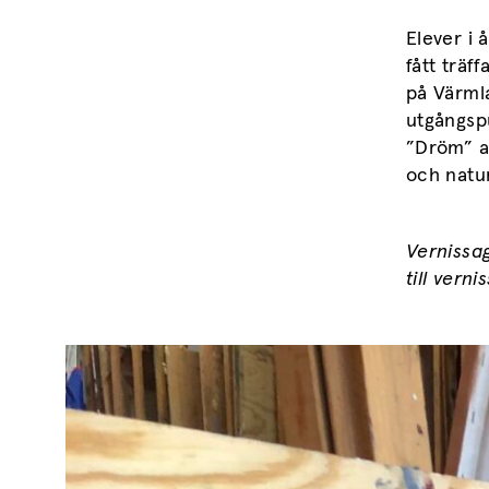
Elever i 
fått träf
på Värml
utgångsp
”Dröm” a
och natur 
Vernissag
till
vernis