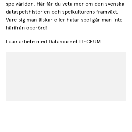
spelvärlden. Här får du veta mer om den svenska
dataspelshistorien och spelkulturens framväxt.
Vare sig man älskar eller hatar spel går man inte
härifrån oberörd!
I samarbete med Datamuseet IT-CEUM
Vänligen acceptera
kakor för
marknadsföring
för att visa detta
innehåll.