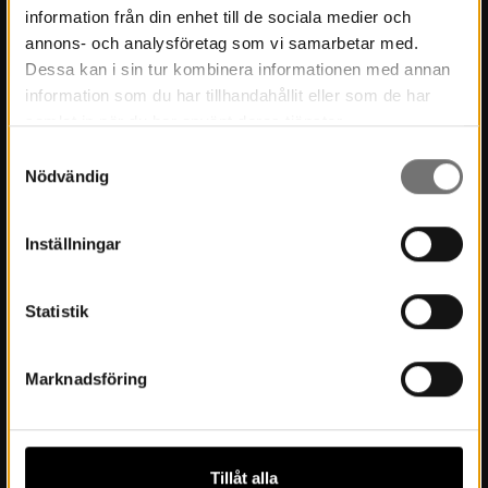
information från din enhet till de sociala medier och
Museets historia
annons- och analysföretag som vi samarbetar med.
Dessa kan i sin tur kombinera informationen med annan
Verksamhetsberättelser
information som du har tillhandahållit eller som de har
Årsböcker
samlat in när du har använt deras tjänster.
Samtyckesval
Styrelse
Nödvändig
Lediga tjänster
Integritetspolicy
Inställningar
Statistik
Besök oss
Inför besöket
Marknadsföring
Öppettider & priser
Boka möten och konferens
Tillåt alla
Hitta hit