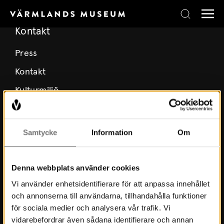
Skip to content
Kontakt
Press
Kontakt
Kulturmiljö
Stöd Värmlands Museum
Värmlands Museiförening
Samtycke
Information
Om
Prenumerera på nyhetsbrev
Prenumerera på lärarbrev
Denna webbplats använder cookies
Vi använder enhetsidentifierare för att anpassa innehållet
och annonserna till användarna, tillhandahålla funktioner
Om Museet
för sociala medier och analysera vår trafik. Vi
vidarebefordrar även sådana identifierare och annan
Nyheter