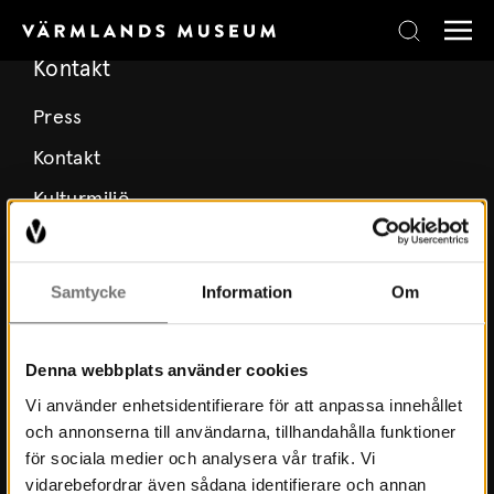
Skip to content
Kontakt
Press
Kontakt
Kulturmiljö
Stöd Värmlands Museum
Värmlands Museiförening
Samtycke
Information
Om
Prenumerera på nyhetsbrev
Prenumerera på lärarbrev
Denna webbplats använder cookies
Vi använder enhetsidentifierare för att anpassa innehållet
och annonserna till användarna, tillhandahålla funktioner
Om Museet
för sociala medier och analysera vår trafik. Vi
vidarebefordrar även sådana identifierare och annan
Nyheter