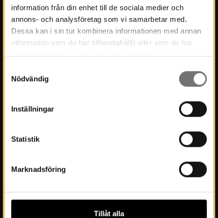
information från din enhet till de sociala medier och
Museets historia
annons- och analysföretag som vi samarbetar med.
Dessa kan i sin tur kombinera informationen med annan
Verksamhetsberättelser
information som du har tillhandahållit eller som de har
Årsböcker
samlat in när du har använt deras tjänster.
Samtyckesval
Styrelse
Nödvändig
Lediga tjänster
Integritetspolicy
Inställningar
Statistik
Besök oss
Inför besöket
Marknadsföring
Öppettider & priser
Boka möten och konferens
Tillåt alla
Hitta hit