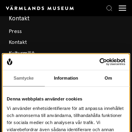
Skip to content
Kontakt
Press
Kontakt
Kulturmiljö
Stöd Värmlands Museum
Värmlands Museiförening
Samtycke
Information
Om
Prenumerera på nyhetsbrev
Prenumerera på lärarbrev
Denna webbplats använder cookies
Vi använder enhetsidentifierare för att anpassa innehållet
och annonserna till användarna, tillhandahålla funktioner
Om Museet
för sociala medier och analysera vår trafik. Vi
vidarebefordrar även sådana identifierare och annan
Nyheter