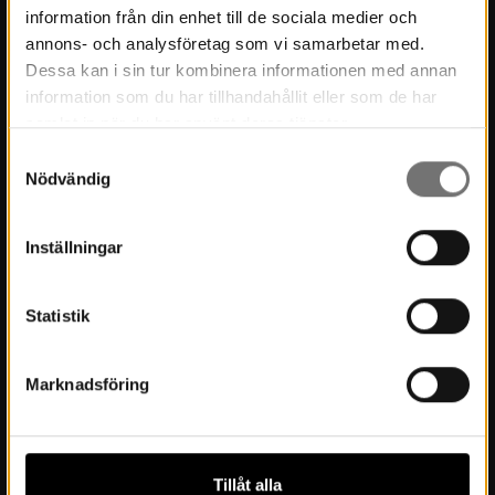
information från din enhet till de sociala medier och
Museets historia
annons- och analysföretag som vi samarbetar med.
Dessa kan i sin tur kombinera informationen med annan
Verksamhetsberättelser
information som du har tillhandahållit eller som de har
Årsböcker
samlat in när du har använt deras tjänster.
Samtyckesval
Styrelse
Nödvändig
Lediga tjänster
Integritetspolicy
Inställningar
Statistik
Besök oss
Inför besöket
Marknadsföring
Öppettider & priser
Boka möten och konferens
Tillåt alla
Hitta hit