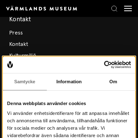
Skip to content
Kontakt
Press
Kontakt
Kulturmiljö
Stöd Värmlands Museum
Värmlands Museiförening
Samtycke
Information
Om
Prenumerera på nyhetsbrev
Prenumerera på lärarbrev
Denna webbplats använder cookies
Vi använder enhetsidentifierare för att anpassa innehållet
och annonserna till användarna, tillhandahålla funktioner
Om Museet
för sociala medier och analysera vår trafik. Vi
vidarebefordrar även sådana identifierare och annan
Nyheter