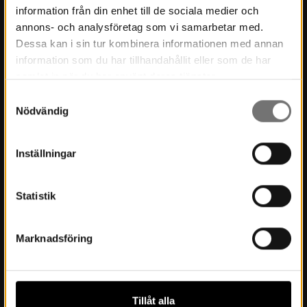
information från din enhet till de sociala medier och
Museets historia
annons- och analysföretag som vi samarbetar med.
Dessa kan i sin tur kombinera informationen med annan
Verksamhetsberättelser
information som du har tillhandahållit eller som de har
Årsböcker
samlat in när du har använt deras tjänster.
Samtyckesval
Styrelse
Nödvändig
Lediga tjänster
Integritetspolicy
Inställningar
Statistik
Besök oss
Inför besöket
Marknadsföring
Öppettider & priser
Boka möten och konferens
Tillåt alla
Hitta hit