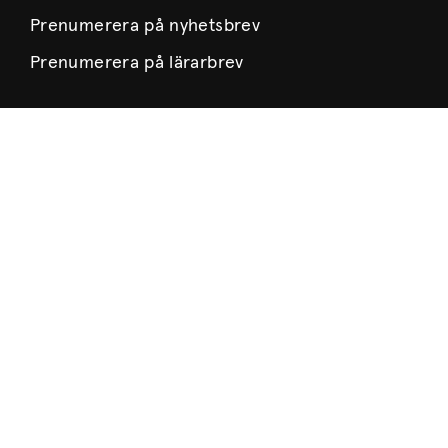
Prenumerera på nyhetsbrev
Prenumerera på lärarbrev
Om Museet
Nyheter
Museets historia
Verksamhetsberättelser
Årsböcker
Styrelse
Lediga tjänster
Integritetspolicy