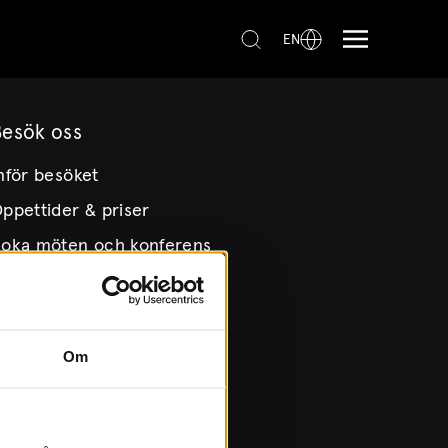
EN
Besök oss
nför besöket
ppettider & priser
oka möten och konferens
itta hit
illgänglighet
Om