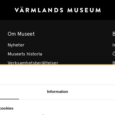
Om Museet
Nyheter
I
Museets historia
Ö
Verksamhetsberättelser
B
Årsböcker
H
Styrelse
T
Lediga tjänster
Information
Integritetspolicy
cookies