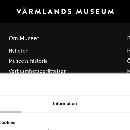
Om Museet
Nyheter
I
Museets historia
Ö
Verksamhetsberättelser
M
Årsböcker
H
Styrelse
T
Lediga tjänster
Information
Integritetspolicy
cookies