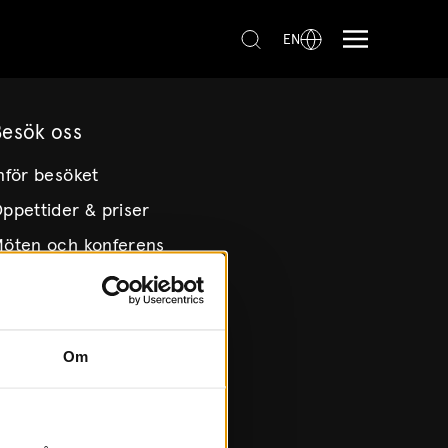
EN
Besök oss
nför besöket
ppettider & priser
öten och konferens
itta hit
illgänglighet
Om