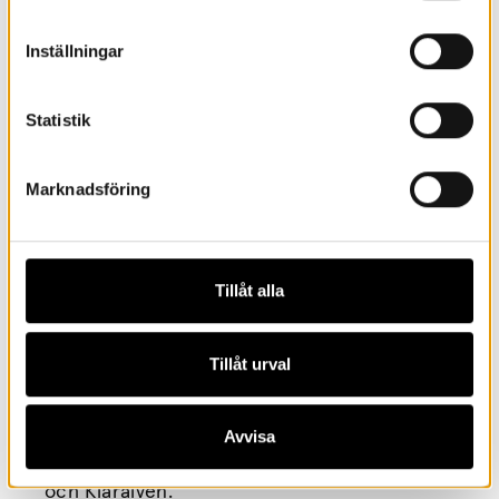
och som ansluter till arkitekt Carl Nyréns
ursprungliga intentioner med en öppen och
Inställningar
flexibel planlösning.
Barnutställning, skaparverkstad och
Statistik
framtidslabb samlas i ljusa lokaler på det nya
entrésolplanet. Vi inrättar även ett
matsäcksrum på plan 1.
Marknadsföring
Reception och museibutik ges ett nytt och
mer centralt läge med bättre överblick.
Terrassen längs entrésidan, med sitt attraktiva
Tillåt alla
sydvästläge och utsikt över parken, utvidgas
och görs möblerbar.
Tillåt urval
Restaurangköket blir helt nytt och för att
ersätta förlorade sittplatser, till förmån för en
utbyggnad av köket, byggs museet ut med en
Avvisa
glasad paviljong med utsikt mot museiparken
och Klarälven.