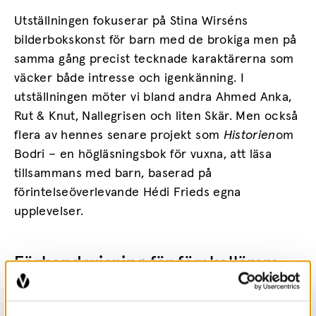
Utställningen fokuserar på Stina Wirséns
bilderbokskonst för barn med de brokiga men på
samma gång precist tecknade karaktärerna som
väcker både intresse och igenkänning. I
utställningen möter vi bland andra Ahmed Anka,
Rut & Knut, Nallegrisen och liten Skär. Men också
flera av hennes senare projekt som
Historien
om
Bodri – en högläsningsbok för vuxna, att läsa
tillsammans med barn, baserad på
förintelseöverlevande Hédi Frieds egna
upplevelser.
Förhandsvisning för förskollärare
Fredag 17 september, kl 16–18 håller vi en
exklusiv förhandsvisning av utställningen, endast