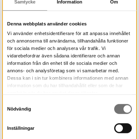
Samtycke
Information
Om
för dig som jobbar inom förskolan. Stina Wirsén
berättar om utställningen och det blir mingel
med dryck och snacks.
Denna webbplats använder cookies
Antalet platser är begränsat, anmäl dig och dina
Vi använder enhetsidentifierare för att anpassa innehållet
kollegor genom att maila namn till
och annonserna till användarna, tillhandahålla funktioner
christopher.grahn@varmlandmuseum.se.
för sociala medier och analysera vår trafik. Vi
Arrangemanget är kostnadsfritt.
vidarebefordrar även sådana identifierare och annan
information från din enhet till de sociala medier och
annons- och analysföretag som vi samarbetar med.
Visning & workshop
Dessa kan i sin tur kombinera informationen med annan
information som du har tillhandahållit eller som de har
Onsdag 29 september hålls en visning av
samlat in när du har använt deras tjänster.
utställningen med efterföljande workshop.
Samtyckesval
Nödvändig
Läs mer om hur du anmäler dig här
.
Inställningar