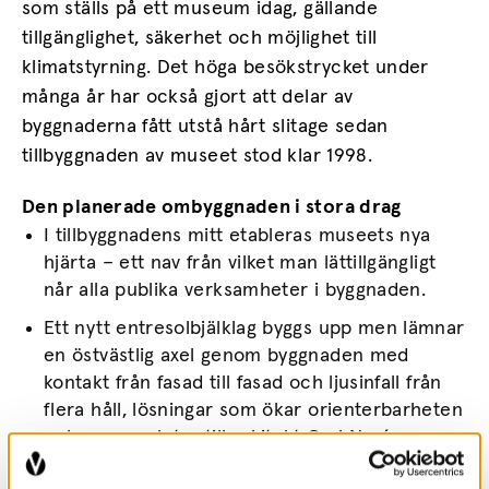
som ställs på ett museum idag, gällande
tillgänglighet, säkerhet och möjlighet till
klimatstyrning. Det höga besökstrycket under
många år har också gjort att delar av
byggnaderna fått utstå hårt slitage sedan
tillbyggnaden av museet stod klar 1998.
Den planerade ombyggnaden i stora drag
I tillbyggnadens mitt etableras museets nya
hjärta – ett nav från vilket man lättillgängligt
når alla publika verksamheter i byggnaden.
Ett nytt entresolbjälklag byggs upp men lämnar
en östvästlig axel genom byggnaden med
kontakt från fasad till fasad och ljusinfall från
flera håll, lösningar som ökar orienterbarheten
och som ansluter till arkitekt Carl Nyréns
ursprungliga intentioner med en öppen och