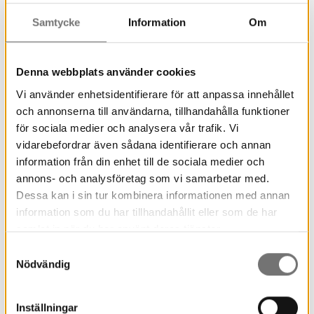
flexibel planlösning.
Samtycke
Information
Om
Barnverksamheten samlas i ljusa lokaler i
nordost och förses med pentry, matsäcksrum
och egna toaletter.
Denna webbplats använder cookies
Reception och museibutik ges ett nytt och
Vi använder enhetsidentifierare för att anpassa innehållet
mer centralt läge med bättre överblick.
och annonserna till användarna, tillhandahålla funktioner
för sociala medier och analysera vår trafik. Vi
Terrassen längs entrésidan, med sitt attraktiva
vidarebefordrar även sådana identifierare och annan
sydvästläge och utsikt över parken, utvidgas
information från din enhet till de sociala medier och
och görs möblerbar.
annons- och analysföretag som vi samarbetar med.
Konservatorsateljén flyttar in i museet på
Dessa kan i sin tur kombinera informationen med annan
Sandgrund i Karlstad och bereds plats i
information som du har tillhandahållit eller som de har
anslutning till Navet.
samlat in när du har använt deras tjänster.
Biblioteket flyttas till ett mer publikt läge på
Samtyckesval
Nödvändig
entréplan i den äldre museibyggnaden. På dess
nuvarande plats på plan 2 i tillbyggnaden
etableras en samlad mötesdel.
Inställningar