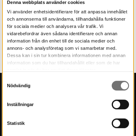
Denna webbplats använder cookies
Vi använder enhetsidentifierare för att anpassa innehållet
och annonserna till användarna, tillhandahålla funktioner
för sociala medier och analysera vår trafik. Vi
vidarebefordrar även sådana identifierare och annan
information från din enhet till de sociala medier och
annons- och analysföretag som vi samarbetar med.
Dessa kan i sin tur kombinera informationen med annan
information som du har tillhandahållit eller som de har
samlat in när du har använt deras tjänster.
Samtyckesval
Nödvändig
Kontakt
Inställningar
Press
Kontakt
Statistik
Kulturmiljö