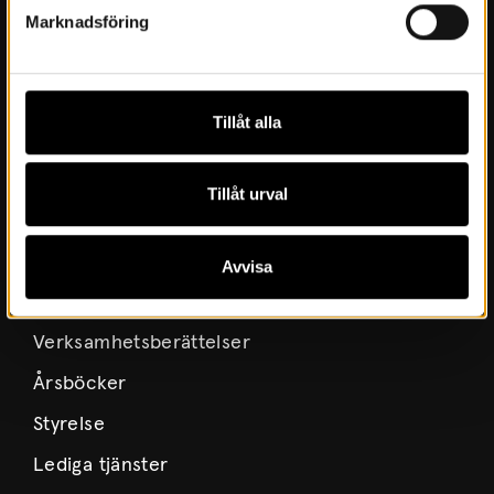
Stöd Värmlands Museum
Marknadsföring
Värmlands Museiförening
Prenumerera på nyhetsbrev
Tillåt alla
Prenumerera på lärarbrev
Tillåt urval
Om Museet
Nyheter
Avvisa
Museets historia
Verksamhetsberättelser
Årsböcker
Styrelse
Lediga tjänster