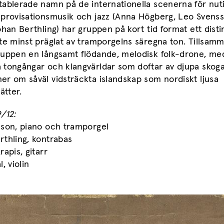
tablerade namn på de internationella scenerna för nut
mprovisationsmusik och jazz (Anna Högberg, Leo Svenss
ohan Berthling) har gruppen på kort tid format ett disti
te minst präglat av tramporgelns säregna ton. Tillsam
ruppen en långsamt flödande, melodisk folk-drone, me
 tongångar och klangvärldar som doftar av djupa skog
r om såväl vidsträckta islandskap som nordiskt ljusa
tter.
/12:
hson, piano och tramporgel
rthling, kontrabas
rapis, gitarr
, violin