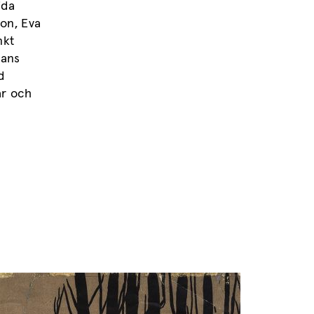
ida
on, Eva
nkt
mans
d
ar och