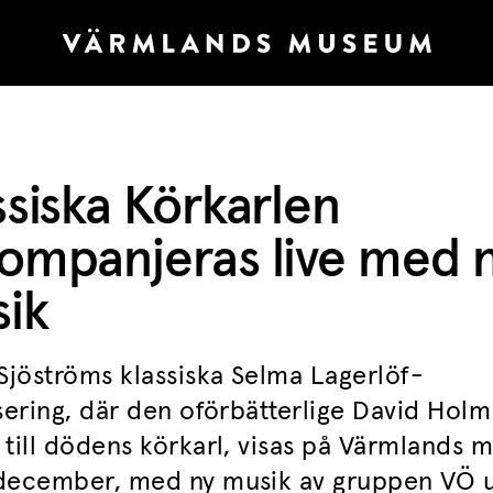
ssiska Körkarlen
ompanjeras live med 
ik
 Sjöströms klassiska Selma Lagerlöf-
sering, där den oförbätterlige David Holm 
 till dödens körkarl, visas på Värmlands
december, med ny musik av gruppen VÖ 