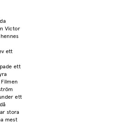
gda
en Victor
 hennes
v ett
h
apade ett
yra
 Filmen
öström
under ett
 då
ar stora
na mest