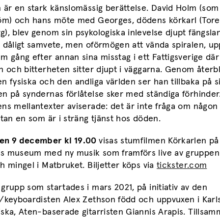
 är en stark känslomässig berättelse. David Holm (som
röm) och hans möte med Georges, dödens körkarl (Tore
), blev genom sin psykologiska inlevelse djupt fängsla
v dåligt samvete, men oförmögen att vända spiralen, u
m gång efter annan sina misstag i ett Fattigsverige där
n och bitterheten sitter djupt i väggarna. Genom återbl
n fysiska och den andliga världen ser han tillbaka på sit
en på syndernas förlåtelse sker med ständiga förhinder
ns mellantexter aviserade: det är inte fråga om någon 
utan en som är i sträng tjänst hos döden.
en 9 december kl 19.00
visas stumfilmen Körkarlen på
s museum med ny musik som framförs live av gruppen 
h mingel i Matbruket. Biljetter köps via
tickster.com
grupp som startades i mars 2021, på initiativ av den
n/keyboardisten Alex Zethson född och uppvuxen i Karl
ska, Aten-baserade gitarristen Giannis Arapis. Tillsa