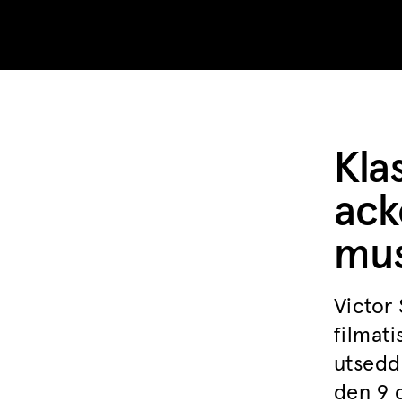
Skip to content
Kla
ack
mus
Victor
filmati
utsedd
den 9 