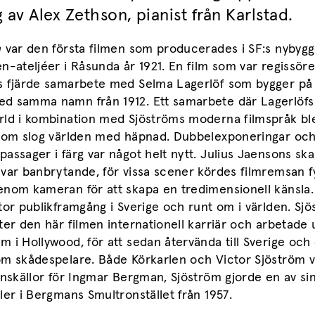
 av Alex Zethson, pianist från Karlstad.
n
var den första filmen som producerades i SF:s nybyg
n-ateljéer i Råsunda år 1921. En film som var regissör
s fjärde samarbete med Selma Lagerlöf som bygger på
d samma namn från 1912. Ett samarbete där Lagerlöfs
rld i kombination med Sjöströms moderna filmspråk ble
 som slog världen med häpnad. Dubbelexponeringar oc
assager i färg var något helt nytt. Julius Jaensons sk
var banbrytande, för vissa scener kördes filmremsan f
enom kameran för att skapa en tredimensionell känsla.
tor publikframgång i Sverige och runt om i världen. Sj
ter den här filmen internationell karriär och arbetade 
 i Hollywood, för att sedan återvända till Sverige och
om skådespelare. Både Körkarlen och Victor Sjöström v
onskällor för Ingmar Bergman, Sjöström gjorde en av si
ler i Bergmans Smultronstället från 1957.