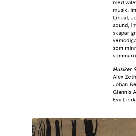
med väle
musik, i
Lindal, J
sound, in
skapar g
vemodiga
som minne
sommarnä
Musiker 9
Alex Zet
Johan Be
Giannis A
Eva Lindal