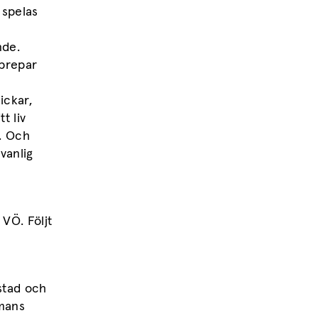
 spelas
nde.
pprepar
ickar,
t liv
. Och
vanlig
VÖ. Följt
stad och
mmans