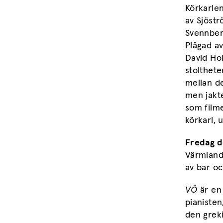
Körkarlen
av Sjöst
Svennberg
Plågad a
David Hol
stolthete
mellan de
men jakt
som filme
körkarl, 
Fredag d
Värmland
av bar oc
VÖ
är en 
pianiste
den greki