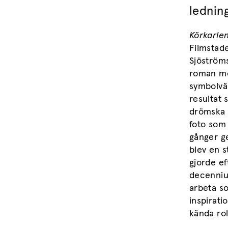
ledning
Körkarle
Filmstade
Sjöström
roman me
symbolvä
resultat
drömska p
foto som 
gånger g
blev en s
gjorde ef
decennium
arbeta s
inspirati
kända rol