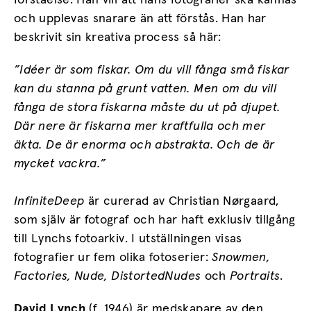
förståelse. Han vill att hans fotografier ska kännas
och upplevas snarare än att förstås. Han har
beskrivit sin kreativa process så här:
”Idéer är som fiskar. Om du vill fånga små fiskar
kan du stanna på grunt vatten. Men om du vill
fånga de stora fiskarna måste du ut på djupet.
Där nere är fiskarna mer kraftfulla och mer
äkta. De är enorma och abstrakta. Och de är
mycket vackra.”
Infinite
Deep
är curerad av Christian Nørgaard,
som själv är fotograf och har haft exklusiv tillgång
till Lynchs fotoarkiv. I utställningen visas
fotografier ur fem olika fotoserier:
Snowmen
,
Factories
,
Nude
,
Distorted
Nudes
och
Portraits
.
David Lynch
(f. 1946) är medskapare av den