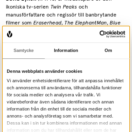
ikoniska tv-serien
Twin Peaks
och
manusförfattare och regissör till banbrytande
filmer som
Eraserhead
,
The
Elephant
Man
,
Blue
Velvet
och
Mulholland Drive
. Innan Lynch
började arbeta med film studerade han måleri vid
Pennsylvania Academy of Fine Arts i Philadelphia.
Samtycke
Information
Om
Vid sidan av sin karriär inom filmbranschen har
han kontinuerligt ställt ut sina teckningar,
målningar, möbler, skulpturer och fotografier på
Denna webbplats använder cookies
prestigefyllda konstinstitutionerrunt om i världen.
Vi använder enhetsidentifierare för att anpassa innehållet
Lynch är även verksam som musiker och
och annonserna till användarna, tillhandahålla funktioner
kompositör och har släppt flera soloalbum. År
för sociala medier och analysera vår trafik. Vi
vidarebefordrar även sådana identifierare och annan
2018 publicerades hans memoarer
Room
to
information från din enhet till de sociala medier och
Dream
(
Drömvärldar
i svensk översättning).
annons- och analysföretag som vi samarbetar med.
Dessa kan i sin tur kombinera informationen med annan
Läs mer om utställningen Infinite Deep – David
information som du har tillhandahållit eller som de har