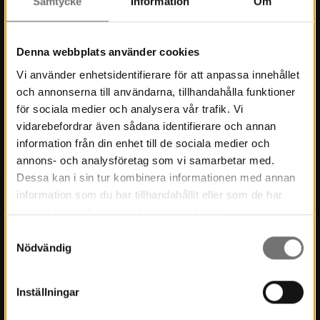
Samtycke
Information
Om
Press
Kontakt
Denna webbplats använder cookies
Kulturmiljö
Vi använder enhetsidentifierare för att anpassa innehållet
och annonserna till användarna, tillhandahålla funktioner
Stöd Värmlands Museum
för sociala medier och analysera vår trafik. Vi
Värmlands Museiförening
vidarebefordrar även sådana identifierare och annan
information från din enhet till de sociala medier och
Prenumerera på nyhetsbrev
annons- och analysföretag som vi samarbetar med.
Dessa kan i sin tur kombinera informationen med annan
Prenumerera på lärarbrev
information som du har tillhandahållit eller som de har
samlat in när du har använt deras tjänster.
Om Museet
Samtyckesval
Nödvändig
Nyheter
Museets historia
Inställningar
Verksamhetsberättelser