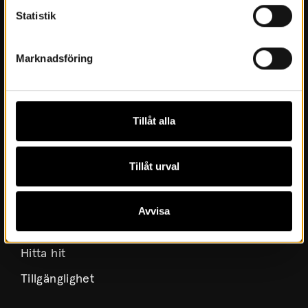
Statistik
Årsböcker
Styrelse
Marknadsföring
Lediga tjänster
Integritetspolicy
Tillåt alla
Besök oss
Tillåt urval
Inför besöket
Öppettider & priser
Avvisa
Boka möten och konferens
Hitta hit
Tillgänglighet