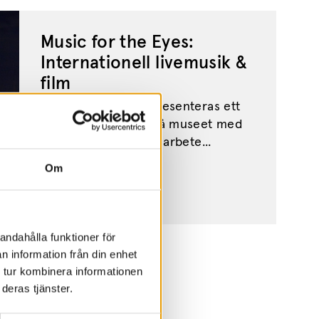
Music for the Eyes:
Internationell livemusik &
film
Under våren 2023 presenteras ett
ambitiöst program på museet med
film och musik, i samarbete...
Om
andahålla funktioner för
n information från din enhet
 tur kombinera informationen
deras tjänster.