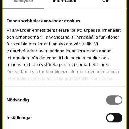
Samtycke
Information
Om
Press
Kontakt
Denna webbplats använder cookies
Kulturmiljö
Vi använder enhetsidentifierare för att anpassa innehållet
och annonserna till användarna, tillhandahålla funktioner
Stöd Värmlands Museum
för sociala medier och analysera vår trafik. Vi
Värmlands Museiförening
vidarebefordrar även sådana identifierare och annan
information från din enhet till de sociala medier och
Prenumerera på nyhetsbrev
annons- och analysföretag som vi samarbetar med.
Dessa kan i sin tur kombinera informationen med annan
Prenumerera på lärarbrev
information som du har tillhandahållit eller som de har
samlat in när du har använt deras tjänster.
Om Museet
Samtyckesval
Nödvändig
Nyheter
Museets historia
Inställningar
Verksamhetsberättelser