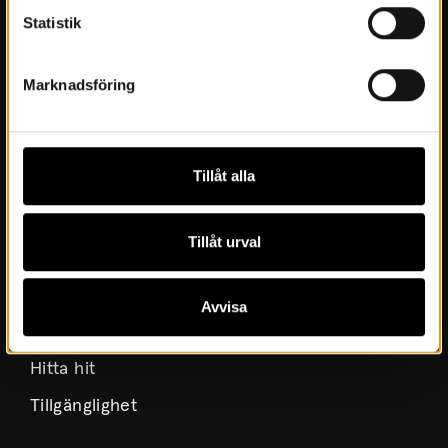
Statistik
Årsböcker
Styrelse
Marknadsföring
Lediga tjänster
Integritetspolicy
Tillåt alla
Besök oss
Tillåt urval
Inför besöket
Öppettider & priser
Avvisa
Boka möten och konferens
Hitta hit
Tillgänglighet