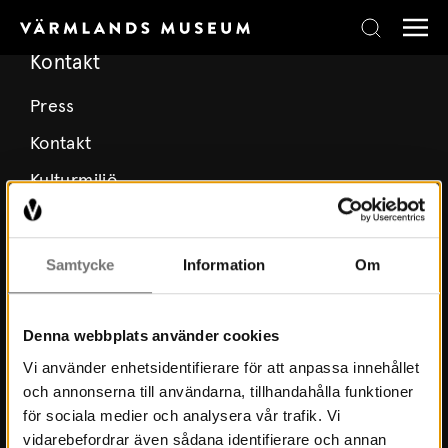
Skip to content
Kontakt
Press
Kontakt
Kulturmiljö
Stöd Värmlands Museum
Värmlands Museiförening
Samtycke
Information
Om
Prenumerera på nyhetsbrev
Prenumerera på lärarbrev
Denna webbplats använder cookies
Vi använder enhetsidentifierare för att anpassa innehållet
och annonserna till användarna, tillhandahålla funktioner
Om Museet
för sociala medier och analysera vår trafik. Vi
vidarebefordrar även sådana identifierare och annan
Nyheter