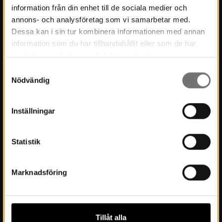
information från din enhet till de sociala medier och
Museets historia
annons- och analysföretag som vi samarbetar med.
Dessa kan i sin tur kombinera informationen med annan
Verksamhetsberättelser
information som du har tillhandahållit eller som de har
Årsböcker
samlat in när du har använt deras tjänster.
Samtyckesval
Styrelse
Nödvändig
Lediga tjänster
Integritetspolicy
Inställningar
Statistik
Besök oss
Inför besöket
Marknadsföring
Öppettider & priser
Boka möten och konferens
Tillåt alla
Hitta hit