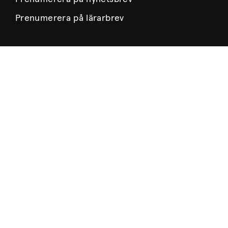
Prenumerera på lärarbrev
Om Museet
Nyheter
Museets historia
Verksamhetsberättelser
Årsböcker
Styrelse
Lediga tjänster
Integritetspolicy
Besök oss