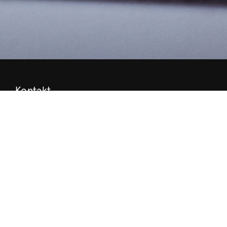
Kontakt
Press
Kontakt
Kulturmiljö
Stöd Värmlands Museum
Värmlands Museiförening
Prenumerera på nyhetsbrev
Prenumerera på lärarbrev