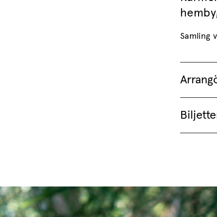
hembyg
Samling v
Arrang
Biljette