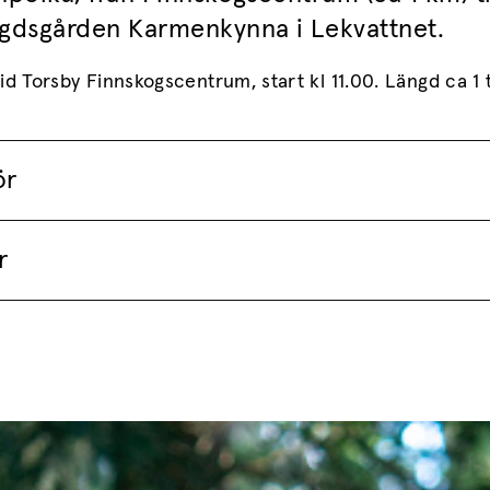
dsgården Karmenkynna i Lekvattnet.
id Torsby Finnskogscentrum, start kl 11.00. Längd ca 1
ör
r