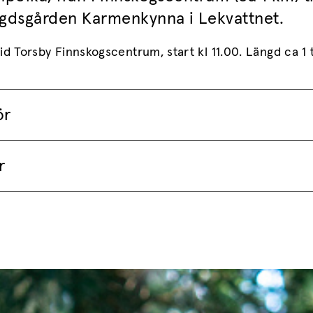
dsgården Karmenkynna i Lekvattnet.
id Torsby Finnskogscentrum, start kl 11.00. Längd ca 1
ör
r