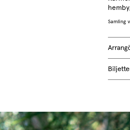
hembyg
Samling v
Arrang
Biljette