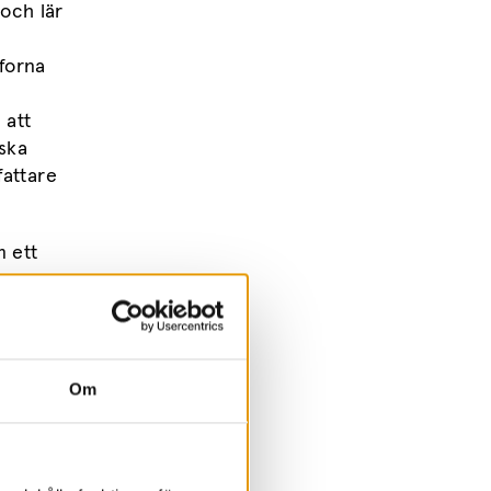
och lär
 forna
 att
nska
fattare
m ett
Om