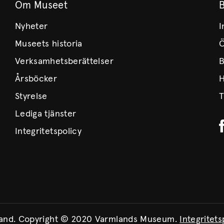
Om Museet
Nyheter
I
Museets historia
Ö
Verksamhetsberättelser
B
Årsböcker
H
Styrelse
T
Lediga tjänster
Integritetspolicy
land. Copyright © 2020 Varmlands Museum.
Integritets