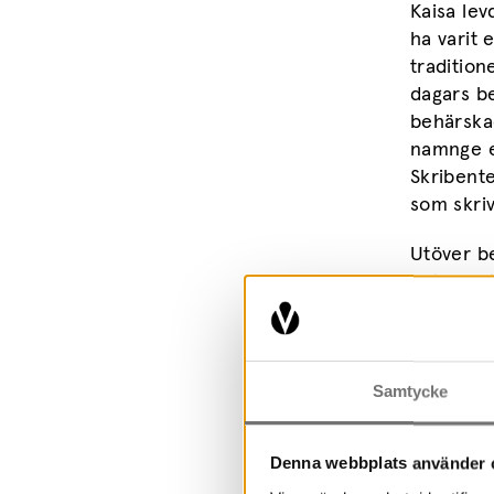
Kaisa lev
ha varit 
tradition
dagars b
behärska
namnge et
Skribente
som skriv
Utöver be
antal vä
folkmedic
Turen tar
Samtycke
Plats
Denna webbplats använder 