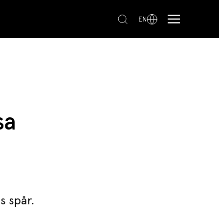
EN
sa
s spår.