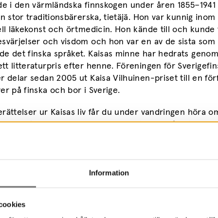
de i den värmländska finnskogen under åren 1855–1941 
en stor traditionsbärerska, tietäjä. Hon var kunnig inom
ell läkekonst och örtmedicin. Hon kände till och kunde
esvärjelser och visdom och hon var en av de sista som
de det finska språket. Kaisas minne har hedrats genom
t litteraturpris efter henne. Föreningen för Sverigefi
r delar sedan 2005 ut Kaisa Vilhuinen-priset till en för
er på finska och bor i Sverige.
rättelser ur Kaisas liv får du under vandringen höra o
xter och träd och om deras användningsområde inom
in och folktro kopplat det skogsfinska.
 ca 2 h.
Information
cookies