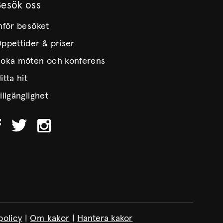
Besök oss
nför besöket
ppettider & priser
oka möten och konferens
itta hit
illgänglighet
policy
|
Om kakor
|
Hantera kakor