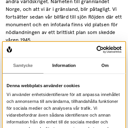
andra världskriget. Närheten till grannlandet
Norge, och att vi är i gränsland, blir påtagligt. Vi
fortsätter sedan vår bilfärd till sjön Röjden där ett
monument och en infotavla finns vid platsen för
nödlandningen av ett brittiskt plan som skedde
våren 1945.
Guidningen avslutas med kristidsfika på
naturskön plats invid Röjdens badplats. Den som
Samtycke
Information
Om
vill, och om vädret tillåter, kan stanna kvar för
bad.
Denna webbplats använder cookies
I priset ingår guidad vandring och ”kristidsfika”
Vi använder enhetsidentifierare för att anpassa innehållet
(dvs. kaffesurrogat och kristidskaka efter recept
och annonserna till användarna, tillhandahålla funktioner
från 1942.) Tidsåtgång ca 3 timmar.
för sociala medier och analysera vår trafik. Vi
vidarebefordrar även sådana identifierare och annan
information från din enhet till de sociala medier och