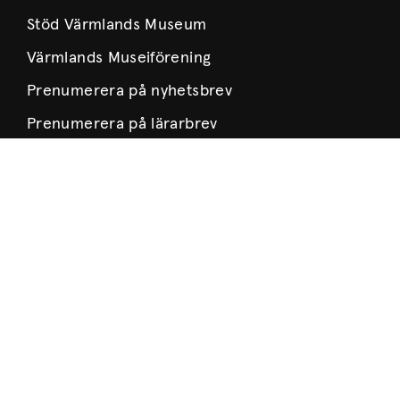
Stöd Värmlands Museum
Värmlands Museiförening
Prenumerera på nyhetsbrev
Prenumerera på lärarbrev
Om Museet
Nyheter
Museets historia
Verksamhetsberättelser
Årsböcker
Styrelse
Lediga tjänster