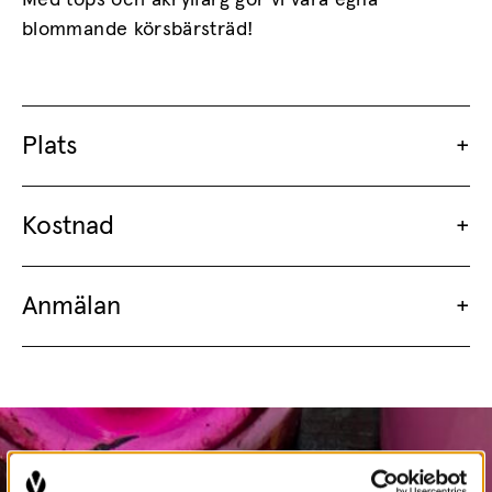
Med tops och akrylfärg gör vi våra egna
blommande körsbärsträd!
Plats
Kostnad
Anmälan