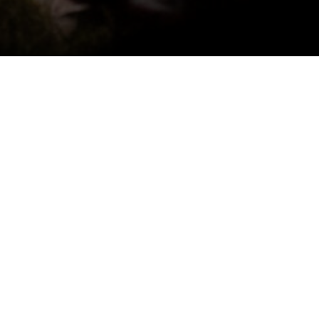
23 jan 2026 – 26 apr 2026
Thorsby/Torsby
Fotograf Åsa Sjöström
Kontakt
Press