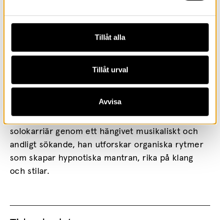
Tillåt alla
Santiago Córdoba
Tillåt urval
Santiago Córdoba
är en multi-instrumentalist
som har utvecklat sitt unika sound både i
Avvisa
soloprojekt och i flera framstående band på den
argentinska musikscenen. Han har utvecklat sin
solokarriär genom ett hängivet musikaliskt och
andligt sökande, han utforskar organiska rytmer
som skapar hypnotiska mantran, rika på klang
och stilar.