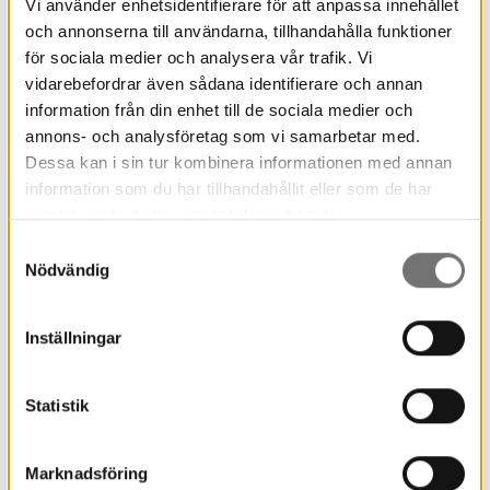
Vi använder enhetsidentifierare för att anpassa innehållet
klarinettist och kompositör, verksam inom jazz,
och annonserna till användarna, tillhandahålla funktioner
världsmusik och fri improvisation. Några av
för sociala medier och analysera vår trafik. Vi
konstellationerna hon komponerar för och driver
vidarebefordrar även sådana identifierare och annan
är “Mama Chajes Orkestar” och “Erika Lindholm
information från din enhet till de sociala medier och
quartet”.
annons- och analysföretag som vi samarbetar med.
Dessa kan i sin tur kombinera informationen med annan
information som du har tillhandahållit eller som de har
samlat in när du har använt deras tjänster.
Samtyckesval
Nödvändig
Inställningar
Statistik
Marknadsföring