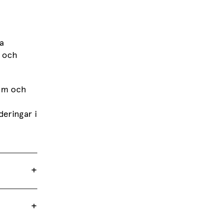
a
v och
um och
i
eringar i