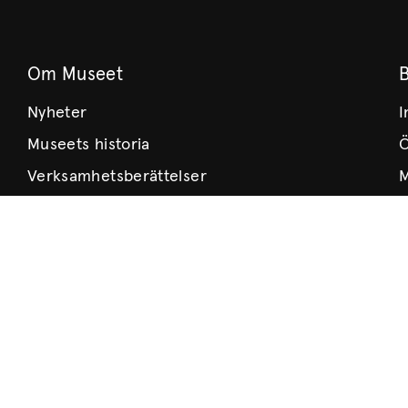
Om Museet
Nyheter
I
Museets historia
Ö
Verksamhetsberättelser
M
Årsböcker
H
Styrelse
T
Lediga tjänster
Integritetspolicy