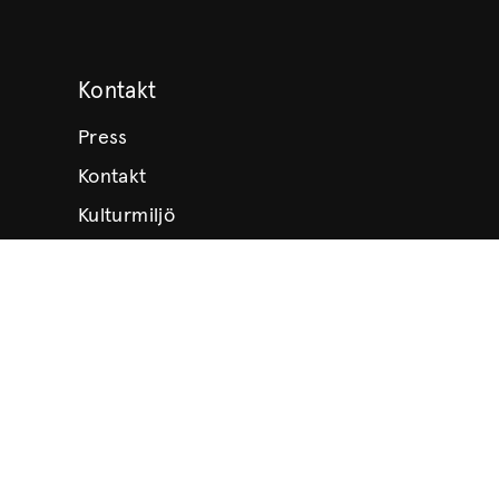
Kontakt
Press
Kontakt
Kulturmiljö
Stöd Värmlands Museum
Värmlands Museiförening
Prenumerera på nyhetsbrev
Prenumerera på lärarbrev