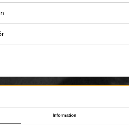
an
ör
Information