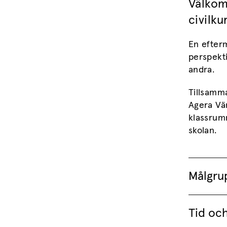
Välkom
civilku
En efter
perspekti
andra.
Tillsamm
Agera Vär
klassrum
skolan.
Målgru
Tid och