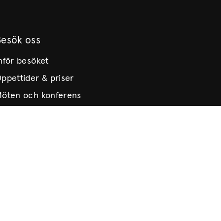
Besök oss
nför besöket
ppettider & priser
öten och konferens
itta hit
illgänglighet