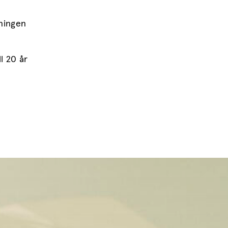
lningen
l 20 år