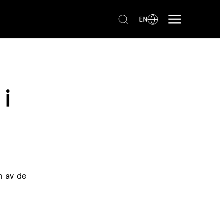
EN
 i
n av de